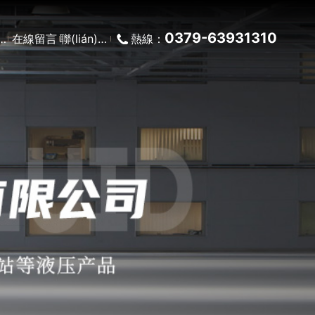
0379-63931310
hì)榮譽(yù)
在線留言
聯(lián)系我們
熱線：