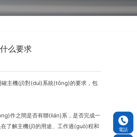
ì)有什么要求
明確主機(jī)對(duì)系統(tǒng)的要求，包
dòng)作之間是否有聯(lián)系，是否完成一
員在了解主機(jī)的用途、工作過(guò)程和
電話