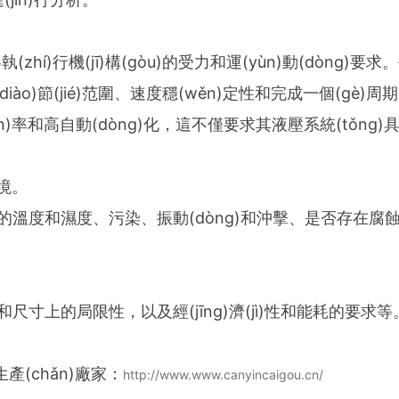
í)行機(jī)構(gòu)的受力和運(yùn)動(dòng)要求
節(jié)范圍、速度穩(wěn)定性和完成一個(gè)周期的
hǎn)率和高自動(dòng)化，這不僅要求其液壓系統(tǒng)具
)境。
度和濕度、污染、振動(dòng)和沖擊、是否存在腐蝕性
尺寸上的局限性，以及經(jīng)濟(jì)性和能耗的要求等
)生產(chǎn)廠家：
http://www.www.canyincaigou.cn/