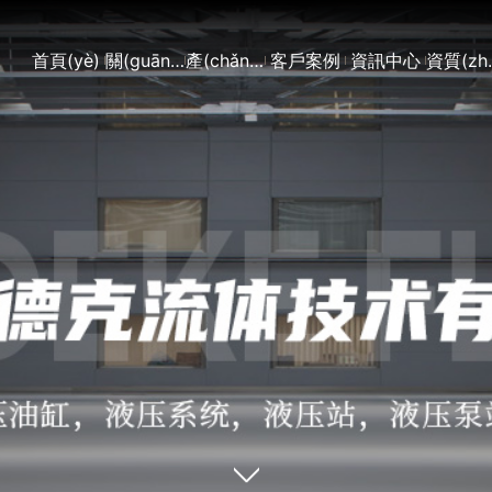
首頁(yè)
關(guān)于我們
產(chǎn)品中心
客戶案例
資訊中心
資質(z