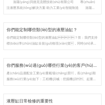
塵、腐蝕工況后極易快速損壞。洛陽
（貝德克工程師實(shí)操總結(jié)）1、液壓油路混入空
(jié)，深耕液壓十余年的洛陽(yáng)貝德克流體技術
洛陽(yáng)貝德克流體技術(shù)有限公司 專(zhuān)
(yáng)貝德克流體技術(shù)有限公司配備專(zhuān)職液壓工
氣，氣泡爆裂引發(fā)嗡嗡異響、低頻抖動(dòng)故障表
(shù)有限公司工程師總結(jié)采購(gòu)避坑干貨，幫采
注液壓系統(tǒng)解決方案·助力工業(yè)智能制造 洛陽
程師團(tuán)隊(duì)，對(duì)接訂單初期免費(fèi)上
現(xiàn)：油缸空載、重載全程伴隨斷續(xù) “氣爆
購(gòu)避開(kāi)低價(jià)陷阱，從源頭降低設(shè)備維保成
(yáng)貝德克流體技術(shù)有限公司成立于2016年，是一家專
門(mén)或線(xiàn)上摸排設(shè)備使用場(chǎng)
聲”，活塞桿伸縮爬行、整機(jī)輕微震動(dòng)，低溫
本。 一、油缸價(jià)差懸殊的4個(gè)底層原
(zhuān)業(yè)從事非標(biāo)定制液壓油缸和液壓系統(tǒng)
景，詳細(xì)核實(shí)額定負(fù)載、瞬時(shí)沖擊載
工況故障加劇。故障誘因：油箱液位不足、吸油管
因，90%采購(gòu)只看報(bào)價(jià)忽略?xún)?nèi)里
研發(fā)、生產(chǎn)、銷(xiāo)售與服務
你們能定制哪些類(lèi)型的液壓油缸？
荷、持續(xù)工作壓力、環(huán)境粉塵 / 酸堿 / 高低
路密封破損、油缸出廠 / 換油后未規(guī)范排
1、原材料用料天差地別，是差價(jià)最核心因素 市面上
(wù)于一體的國(guó)家高新技術(shù)企業(yè)。公司擁
溫條件，借助力學(xué)仿真完成缸徑、桿
氣、液壓站濾芯失效進(jìn)氣。落地解決：空載往復
低價(jià)油缸多用回收碳鋼、普通無(wú)縫管材做缸
有國(guó)家級(jí)科技型中小企業(yè)、洛陽(yáng)市企業(yè)
你們能定制哪些類(lèi)型的液壓油缸？答：我們支持
徑、行程余量精細(xì)化計(jì)算，針對(duì)高頻沖擊設
(fù)伸縮油缸 3-5 次，打開(kāi)油缸自帶排氣閥排空
筒，活塞桿選用普通圓鋼，表層薄鍍
研發(fā)中心等資質(zhì)，累計(jì)獲得15項(xiàng)
標(biāo)準(zhǔn)油缸全規(guī)格現(xiàn)貨，同時(shí)承接
(shè)備優(yōu)化結(jié)構(gòu)余量，高溫腐蝕工
腔體內(nèi)空氣；檢修更換老化油管密封圈，補(bǔ)加原廠
鉻，硬度偏低，泥土、砂石工況極易劃傷
實(shí)用新型專(zhuān)利，致力于為各行業(yè)客戶(hù)提
全品類(lèi)非標(biāo)油缸定制，可按結(jié)構(gòu)、安裝
況提前預(yù)留密封升級(jí)空間。即便是客戶(hù)僅提供簡
適配液壓油；洛陽(yáng)貝德克出廠油缸全部經
起皮；而合規(guī)耐用油缸，缸筒選用
供高效、穩(wěn)定、定制化的流體動(dòng)力解決
方式、特殊工況按需設(shè)計(jì)：結(jié)構(gòu)類
(jiǎn)易草圖，貝德克技術(shù)部也會(huì)反向校核
(jīng)過(guò)整機(jī)空載試壓排氣工序，出廠前消
27SiMn、42CrMo高強(qiáng)度合金鋼，活塞桿整
方案。 我們的核心優(yōu)勢(shì) 技術(shù)研發(fā)
(lèi)型：?jiǎn)?/ 雙作用油缸、多級(jí)伸縮缸、重載冶金油
參數(shù)、出具優(yōu)化方案，杜絕參數(shù)
你們服務(wù)過(guò)哪些行業(yè)的客戶(hù)？
除腔體積氣隱患，從源頭杜絕進(jìn)氣異響，配套貝德
體調(diào)質(zhì)后加厚硬鉻鍍層，硬度達(dá)標(biāo)抗
實(shí)力 公司擁有一支經(jīng)驗(yàn)豐富的機(jī)電液一
缸、高壓工程油缸、精密伺服油缸、微型拉桿
設(shè)計(jì)先天缺陷，從設(shè)計(jì)源頭規(guī)避短命油缸
克液壓站自帶穩(wěn)壓濾油組件，大幅降低管路進(jìn)
磨損。密封件差距更明顯：雜牌橡膠密封成本低廉，耐高
體化設(shè)計(jì)團(tuán)隊(duì)，能夠根據(jù)客戶(hù)
缸、大型重型油缸；安裝形式：法
產(chǎn)品適配全工業(yè)重載場(chǎng)景，長(zhǎng)期
問(wèn)題。多年來(lái)，公司承接攪拌車(chē)配
氣概率。2、內(nèi)部配件磨損，配合間隙失
溫、耐液壓油性能差，3-6個(gè)月老化滲漏；優
的特殊工況和技術(shù)要求，提供從方案設(shè)計(jì)、
蘭、單雙耳、腳座、鉸軸、尾部焊接、
服務(wù)行業(yè)如下：工程機(jī)械：挖掘機(jī)、起重機
套油缸、礦山鑿巖設(shè)備油缸、冶金重型非標(biāo)油
衡產(chǎn)生摩擦異響故障表現(xiàn)：運(yùn)行出現(xiàn)尖
(yōu)質(zhì)產(chǎn)品標(biāo)配進(jìn)口品牌密封，耐高
生產(chǎn)制造到安裝調(diào)試的全流程服務(wù)。
球頭連接等，桿端接頭可自由更換；特種
(jī)、裝載機(jī)、盾構(gòu)機(jī)、路面設
缸等定制訂單，全部實(shí)行參數(shù)建檔，適配不同設
銳 “吱吱” 刮擦聲，缸體定點(diǎn)抖動(dòng)，活塞桿晃
低溫、抗腐蝕，適配工程機(jī)械、冶金、環(huán)衛
我們堅(jiān)持技術(shù)創(chuàng)新驅(qū)動(dòng)，每年投
工況款：不銹鋼防腐油缸、耐高溫冶金缸、低溫防
(shè)備冶金鋼鐵：軋鋼設(shè)備、冶煉爐、
(shè)備特殊工況。二、核心原材料甄
動(dòng)幅度越來(lái)越大。故障誘因：導(dǎo)向
(wèi)等惡劣環(huán)境。洛陽(yáng)貝德克所有量產
入大量研發(fā)資金，持續(xù)優(yōu)化產(chǎn)品性能，確
凍油缸、防爆礦山油缸、內(nèi)置位移傳感油缸；
液壓支架、鍛壓機(jī)床礦山煤礦：井下液壓支
選，用料優(yōu)劣直接拉開(kāi)使用壽命差距缸
套、活塞支承環(huán)磨損超限，活塞桿彎曲變形，
液壓缸日常檢修的重要性
(chǎn)油缸原材料全部定點(diǎn)鋼廠采購(gòu)，進(jìn)廠
保在液壓領(lǐng)域保持技術(shù)領(lǐng)先優(yōu)勢
定制模式：支持來(lái)圖加工、來(lái)樣復(fù)刻、根據
架、掘進(jìn)機(jī)、礦用輸送設(shè)備自動